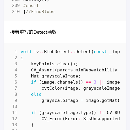
}
接着重写的Detect函数
void
mv
::
BlobDetect
::
Detect
(
const
_InputA
{
keyPoints
.
clear
();
CV_Assert
(
params
.
minRepeatability
!=
Mat
grayscaleImage
;
if
(
image
.
channels
()
==
3
||
image
.
ch
cvtColor
(
image
,
grayscaleImage
,
C
else
grayscaleImage
=
image
.
getMat
();
if
(
grayscaleImage
.
type
()
!=
CV_8UC1
)
CV_Error
(
Error
::
StsUnsupportedFor
}