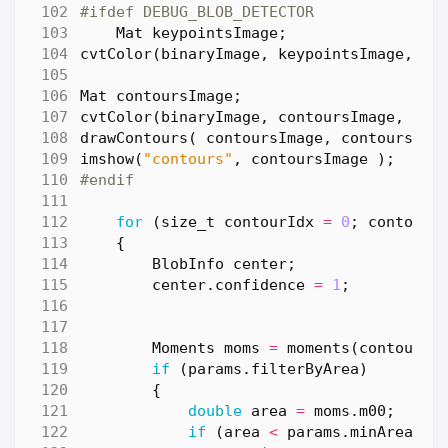
Mat
keypointsImage
;
cvtColor
(
binaryImage
,
keypointsImage
,
CO
Mat
contoursImage
;
cvtColor
(
binaryImage
,
contoursImage
,
COL
drawContours
(
contoursImage
,
contours
,
-
imshow
(
"contours"
,
contoursImage
);
for
(
size_t
contourIdx
=
0
;
contourI
{
BlobInfo
center
;
center
.
confidence
=
1
;
Moments
moms
=
moments
(
contours
[
if
(
params
.
filterByArea
)
{
double
area
=
moms
.
m00
;
if
(
area
<
params
.
minArea
||