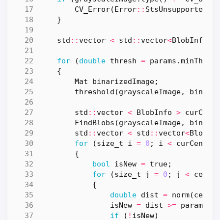
CV_Error
(
Error
::
StsUnsupportedFo
}
std
::
vector
<
std
::
vector
<
BlobInfo
>
for
(
double
thresh
=
params
.
minThres
{
Mat
binarizedImage
;
threshold
(
grayscaleImage
,
binari
std
::
vector
<
BlobInfo
>
curCent
FindBlobs
(
grayscaleImage
,
binari
std
::
vector
<
std
::
vector
<
BlobIn
for
(
size_t
i
=
0
;
i
<
curCenter
{
bool
isNew
=
true
;
for
(
size_t
j
=
0
;
j
<
cente
{
double
dist
=
norm
(
cente
isNew
=
dist
>=
params
.
m
if
(
!
isNew
)