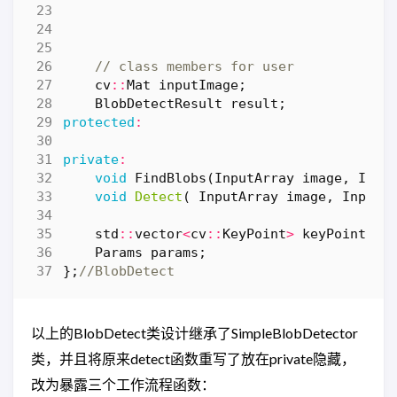
cv
::
Mat
inputImage
;
BlobDetectResult
result
;
protected
:
private
:
void
FindBlobs
(
InputArray
image
,
Inpu
void
Detect
(
InputArray
image
,
InputA
std
::
vector
<
cv
::
KeyPoint
>
keyPoints
;
Params
params
;
};
以上的BlobDetect类设计继承了SimpleBlobDetector
类，并且将原来detect函数重写了放在private隐藏，
改为暴露三个工作流程函数：