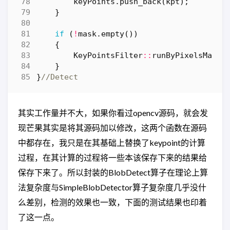
keyPoints
.
push_back
(
kpt
);
}
if
(
!
mask
.
empty
())
{
KeyPointsFilter
::
runByPixelsMask
(
}
}
其实工作量并不大，如果你看过opencv源码，就会发
现芒果其实是将其源码加以修改，这两个函数在源码
中都存在，我只是在其基础上替换了keypoint的计算
过程，在其计算的过程将一些本该保存下来的结果给
保存下来了。所以封装的BlobDetect算子在理论上算
法复杂度与SimpleBlobDetector算子复杂度几乎没什
么差别，检测的效果也一致，下面的测试结果也印着
了这一点。