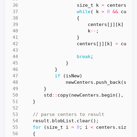
size_t
k
=
centers
[
j
]
while
(
k
>
0
&&
curCe
{
centers
[
j
][
k
]
=
c
k
--
;
}
centers
[
j
][
k
]
=
curCe
break
;
}
}
if
(
isNew
)
newCenters
.
push_back
(
std
:
}
std
::
copy
(
newCenters
.
begin
(),
new
}
result
.
blobList
.
clear
();
for
(
size_t
i
=
0
;
i
<
centers
.
size
()
{