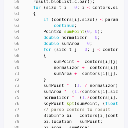
result
.
blobList
.
clear
();
for
(
size_t
i
=
0
;
i
<
centers
.
size
(
{
if
(
centers
[
i
].
size
()
<
params
.
m
continue
;
Point2d
sumPoint
(
0
,
0
);
double
normalizer
=
0
;
double
sumArea
=
0
;
for
(
size_t
j
=
0
;
j
<
centers
[
i
{
sumPoint
+=
centers
[
i
][
j
].
co
normalizer
+=
centers
[
i
][
j
].
sumArea
+=
centers
[
i
][
j
].
are
}
sumPoint
*=
(
1.
/
normalizer
);
sumArea
*=
(
1.
/
centers
[
i
].
size
()
normalizer
*=
(
1.
/
centers
[
i
].
siz
KeyPoint
kpt
(
sumPoint
,
(
float
)(
c
BlobInfo
bi
=
centers
[
i
][
centers
bi
.
location
=
sumPoint
;
bi
.
area
=
sumArea
;