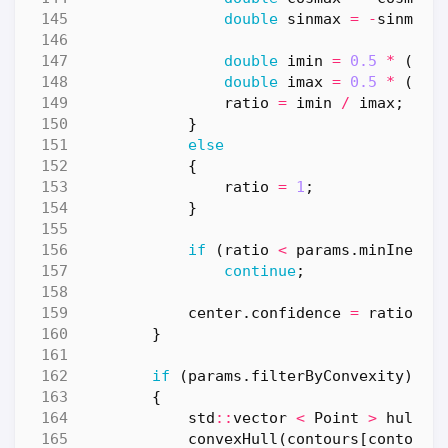
double
sinmax
=
-
sinmin
;
double
imin
=
0.5
*
(
mom
double
imax
=
0.5
*
(
mom
ratio
=
imin
/
imax
;
}
else
{
ratio
=
1
;
}
if
(
ratio
<
params
.
minInerti
continue
;
center
.
confidence
=
ratio
*
}
if
(
params
.
filterByConvexity
)
{
std
::
vector
<
Point
>
hull
;
convexHull
(
contours
[
contourI