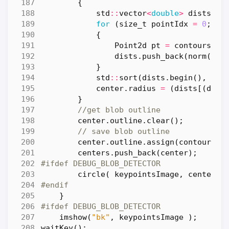
{
std
::
vector
<
double
>
dists
;
for
(
size_t
pointIdx
=
0
;
po
{
Point2d
pt
=
contours
[
co
dists
.
push_back
(
norm
(
cen
}
std
::
sort
(
dists
.
begin
(),
dis
center
.
radius
=
(
dists
[(
dist
}
center
.
outline
.
clear
();
center
.
outline
.
assign
(
contours
[
c
centers
.
push_back
(
center
);
circle
(
keypointsImage
,
center
.
l
}
imshow
(
"bk"
,
keypointsImage
);
waitKey
();