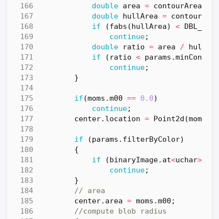
double
area
=
contourArea
(
co
double
hullArea
=
contourAre
if
(
fabs
(
hullArea
)
<
DBL_EPS
continue
;
double
ratio
=
area
/
hullAr
if
(
ratio
<
params
.
minConvex
continue
;
}
if
(
moms
.
m00
==
0.0
)
continue
;
center
.
location
=
Point2d
(
moms
.
m
if
(
params
.
filterByColor
)
{
if
(
binaryImage
.
at
<
uchar
>
(
c
continue
;
}
center
.
area
=
moms
.
m00
;