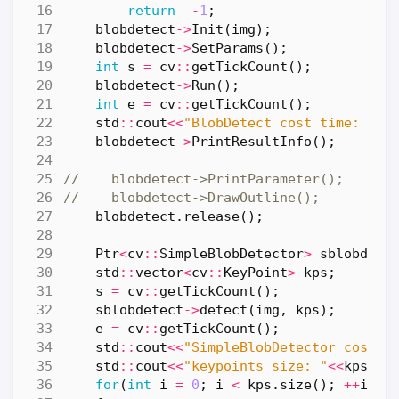
return
-
1
;
blobdetect
->
Init
(
img
);
blobdetect
->
SetParams
();
int
s
=
cv
::
getTickCount
();
blobdetect
->
Run
();
int
e
=
cv
::
getTickCount
();
std
::
cout
<<
"BlobDetect cost time: "
<<
blobdetect
->
PrintResultInfo
();
blobdetect
.
release
();
Ptr
<
cv
::
SimpleBlobDetector
>
sblobdete
std
::
vector
<
cv
::
KeyPoint
>
kps
;
s
=
cv
::
getTickCount
();
sblobdetect
->
detect
(
img
,
kps
);
e
=
cv
::
getTickCount
();
std
::
cout
<<
"SimpleBlobDetector cost t
std
::
cout
<<
"keypoints size: "
<<
kps
.
si
for
(
int
i
=
0
;
i
<
kps
.
size
();
++
i
)