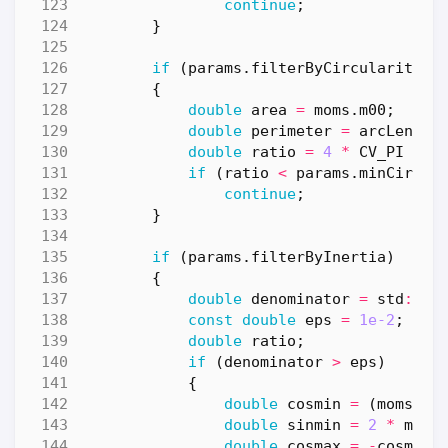
continue
;
}
if
(
params
.
filterByCircularity
)
{
double
area
=
moms
.
m00
;
double
perimeter
=
arcLength
double
ratio
=
4
*
CV_PI
*
a
if
(
ratio
<
params
.
minCircul
continue
;
}
if
(
params
.
filterByInertia
)
{
double
denominator
=
std
::
sq
const
double
eps
=
1e-2
;
double
ratio
;
if
(
denominator
>
eps
)
{
double
cosmin
=
(
moms
.
mu
double
sinmin
=
2
*
moms
double
cosmax
=
-
cosmin
;