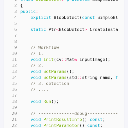
{
public
:
explicit
BlobDetect
(
const
SimpleBlobD
static
Ptr
<
BlobDetect
>
CreateInstance
void
Init
(
cv
::
Mat
&
inputImage
);
void
SetParams
();
void
SetParams
(
std
::
string
name
,
floa
void
Run
();
void
PrintResultInfo
()
const
;
void
PrintParameter
()
const
;