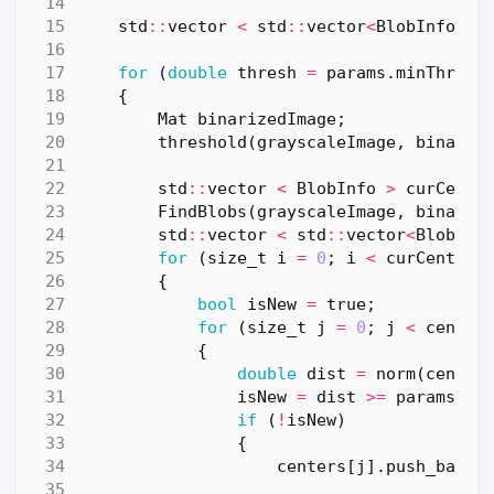
std
::
vector
<
std
::
vector
<
BlobInfo
>
>
for
(
double
thresh
=
params
.
minThresh
{
Mat
binarizedImage
;
threshold
(
grayscaleImage
,
binariz
std
::
vector
<
BlobInfo
>
curCente
FindBlobs
(
grayscaleImage
,
binariz
std
::
vector
<
std
::
vector
<
BlobInf
for
(
size_t
i
=
0
;
i
<
curCenters
{
bool
isNew
=
true
;
for
(
size_t
j
=
0
;
j
<
center
{
double
dist
=
norm
(
center
isNew
=
dist
>=
params
.
mi
if
(
!
isNew
)
{
centers
[
j
].
push_back
(