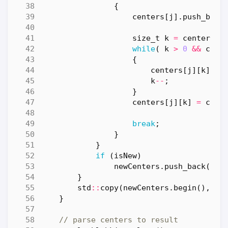
{
centers
[
j
].
push_back
size_t
k
=
centers
[
j
while
(
k
>
0
&&
curC
{
centers
[
j
][
k
]
=
k
--
;
}
centers
[
j
][
k
]
=
curC
break
;
}
}
if
(
isNew
)
newCenters
.
push_back
(
std
}
std
::
copy
(
newCenters
.
begin
(),
ne
}