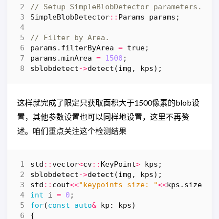
SimpleBlobDetector
::
Params
params
;
params
.
filterByArea
=
true
;
params
.
minArea
=
1500
;
sblobdetect
->
detect
(
img
,
kps
);
这样就完成了限定只获取面积大于1500像素的blob设
置，其他参数设置也可以同样地设置，这里不再赘
述。咱们重点关注这个检测结果
std
::
vector
<
cv
::
KeyPoint
>
kps
;
sblobdetect
->
detect
(
img
,
kps
);
std
::
cout
<<
"keypoints size: "
<<
kps
.
size
()
<
int
i
=
0
;
for
(
const
auto
&
kp
:
kps
)
{