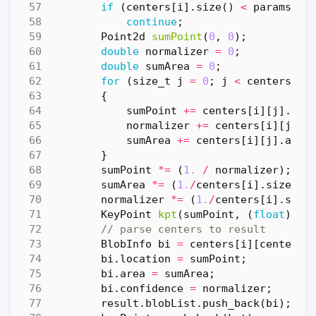
if
(
centers
[
i
].
size
()
<
params
.
mi
continue
;
Point2d
sumPoint
(
0
,
0
);
double
normalizer
=
0
;
double
sumArea
=
0
;
for
(
size_t
j
=
0
;
j
<
centers
[
i
]
{
sumPoint
+=
centers
[
i
][
j
].
con
normalizer
+=
centers
[
i
][
j
].
c
sumArea
+=
centers
[
i
][
j
].
area
}
sumPoint
*=
(
1.
/
normalizer
);
sumArea
*=
(
1.
/
centers
[
i
].
size
())
normalizer
*=
(
1.
/
centers
[
i
].
size
KeyPoint
kpt
(
sumPoint
,
(
float
)(
ce
BlobInfo
bi
=
centers
[
i
][
centers
[
bi
.
location
=
sumPoint
;
bi
.
area
=
sumArea
;
bi
.
confidence
=
normalizer
;
result
.
blobList
.
push_back
(
bi
);