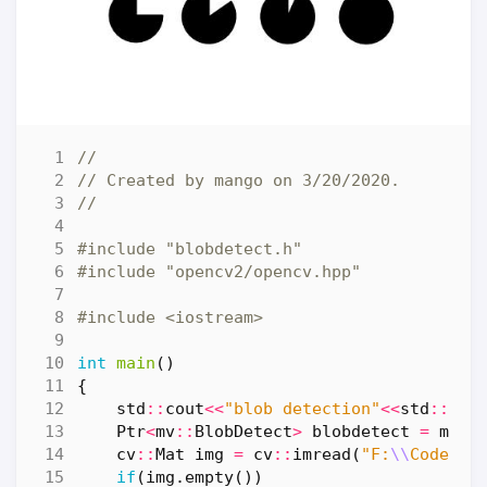
#include
"blobdetect.h"
#include
"opencv2/opencv.hpp"
#include
<iostream>
int
main
()
{
std
::
cout
<<
"blob detection"
<<
std
::
end
Ptr
<
mv
::
BlobDetect
>
blobdetect
=
mv
::
cv
::
Mat
img
=
cv
::
imread
(
"F:
\\
Code
\\
m
if
(
img
.
empty
())