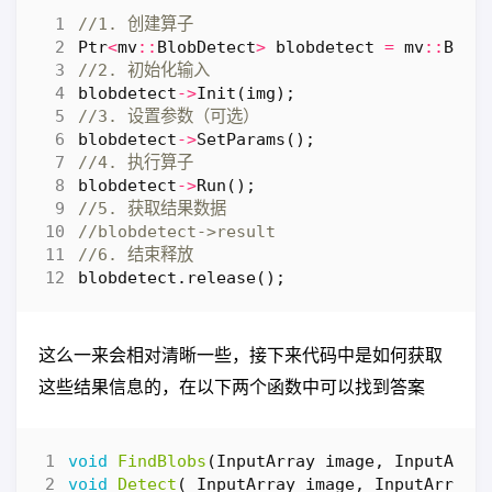
Ptr
<
mv
::
BlobDetect
>
blobdetect
=
mv
::
Blob
blobdetect
->
Init
(
img
);
blobdetect
->
SetParams
();
blobdetect
->
Run
();
blobdetect
.
release
();
这么一来会相对清晰一些，接下来代码中是如何获取
这些结果信息的，在以下两个函数中可以找到答案
void
FindBlobs
(
InputArray
image
,
InputArra
void
Detect
(
InputArray
image
,
InputArray