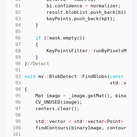
bi
.
confidence
=
normalizer
;
result
.
blobList
.
push_back
(
bi
);
keyPoints
.
push_back
(
kpt
);
}
if
(
!
mask
.
empty
())
{
KeyPointsFilter
::
runByPixelsMask
}
}
void
mv
::
BlobDetect
::
FindBlobs
(
const
_In
std
::
vect
{
Mat
image
=
_image
.
getMat
(),
binaryI
CV_UNUSED
(
image
);
centers
.
clear
();
std
::
vector
<
std
::
vector
<
Point
>
>
c
findContours
(
binaryImage
,
contours
,