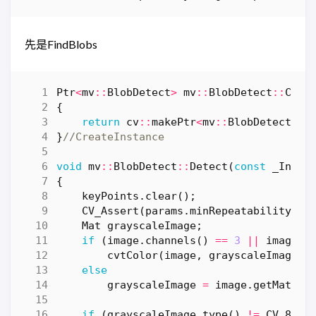
先是FindBlobs
Ptr
<
mv
::
BlobDetect
>
mv
::
BlobDetect
::
Crea
{
return
cv
::
makePtr
<
mv
::
BlobDetect
>
(
p
}
void
mv
::
BlobDetect
::
Detect
(
const
_Input
{
keyPoints
.
clear
();
CV_Assert
(
params
.
minRepeatability
!=
Mat
grayscaleImage
;
if
(
image
.
channels
()
==
3
||
image
.
c
cvtColor
(
image
,
grayscaleImage
,
else
grayscaleImage
=
image
.
getMat
();
if
(
grayscaleImage
.
type
()
!=
CV_8UC1