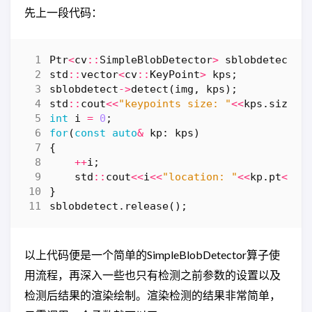
先上一段代码：
Ptr
<
cv
::
SimpleBlobDetector
>
sblobdetect
=
std
::
vector
<
cv
::
KeyPoint
>
kps
;
sblobdetect
->
detect
(
img
,
kps
);
std
::
cout
<<
"keypoints size: "
<<
kps
.
size
()
int
i
=
0
;
for
(
const
auto
&
kp
:
kps
)
{
++
i
;
std
::
cout
<<
i
<<
"location: "
<<
kp
.
pt
<<
"d
}
sblobdetect
.
release
();
以上代码便是一个简单的SimpleBlobDetector算子使
用流程，再深入一些也只有检测之前参数的设置以及
检测后结果的渲染绘制。渲染检测的结果非常简单，