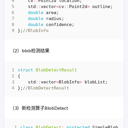
cv
::
Point2d
location
;
std
::
vector
<
cv
::
Point2d
>
outline
;
double
area
;
double
radius
;
double
confidence
;
};
（2）blob检测结果
struct
BlobDetectResult
{
std
::
vector
<
BlobInfo
>
blobList
;
};
（3）新检测算子BlobDetect
class
BlobDetect
:
protected
SimpleBlobDet