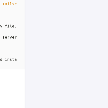
.tailscale.com"
)
y file. It should contain some hex string
;
 server
'