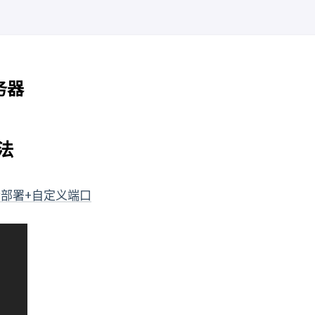
务器
法
ker部署+自定义端口