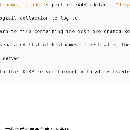
t name, if addr'
s port is :443 
(
default 
"derp
ath to file containing the mesh pre-shared ke
separated list of hostnames to mesh with
;
 the
to this DERP server through a 
local
即可。在此之前你需要完成以下准备：