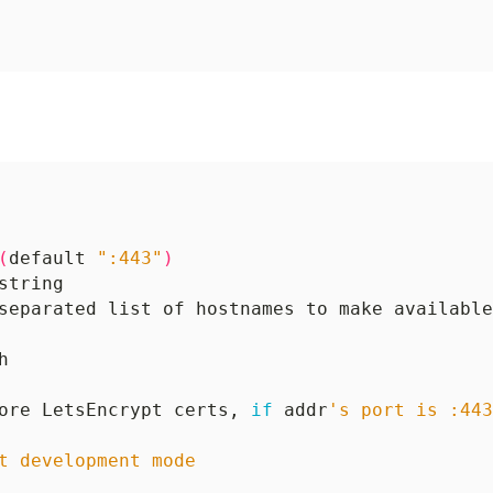
(
default 
":443"
)
ore LetsEncrypt certs, 
if
 addr