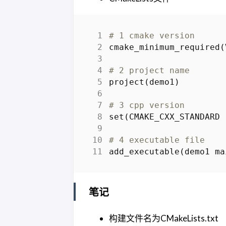
# 1 cmake version
cmake_minimum_required
(
# 2 project name
project
(
demo1
)
# 3 cpp version
set
(
CMAKE_CXX_STANDARD
# 4 executable file
add_executable
(
demo1
ma
笔记
构建文件名为CMakeLists.txt