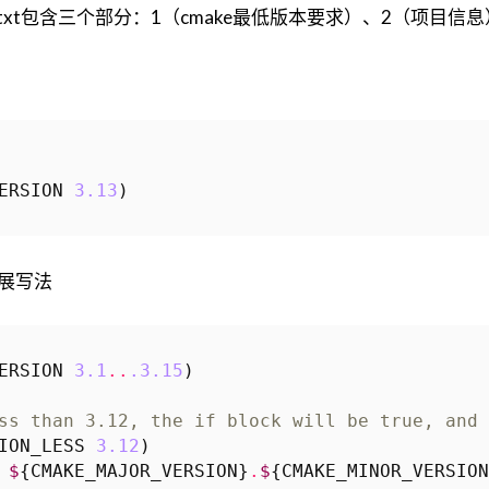
ts.txt包含三个部分：1（cmake最低版本要求）、2（项目信
ERSION
3.13
)
扩展写法
ERSION
3.1
..
.3.15
)
ss than 3.12, the if block will be true, and 
ION_LESS
3.12
)
$
{
CMAKE_MAJOR_VERSION
}
.
$
{
CMAKE_MINOR_VERSION