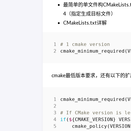
最简单的单文件构CMakeLis
4（指定生成目标文件）
CMakeLists.txt详解
# 1 cmake version
cmake_minimum_required
(
V
cmake最低版本要求，还有以下的
cmake_minimum_required
(
V
# If CMake version is le
if
(
$
{
CMAKE_VERSION
}
VERS
cmake_policy
(
VERSION