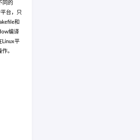
。不同的
跨平台，只
file和
dow编译
inux平
译操作。
：