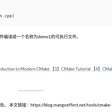
n
.
cpp
)
p文件编译成一个名称为demo1的可执行文件。
duction to Modern CMake
【3】CMake Tutorial
【4】CMa
https://blog.mangoeffect.net/tools/cmake-