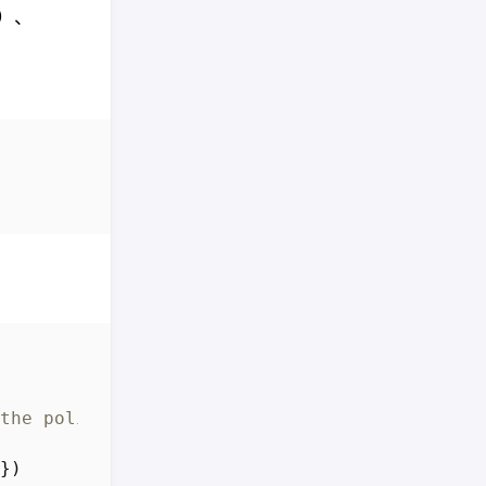
息）、
the policy will be set to the current CMake 
})