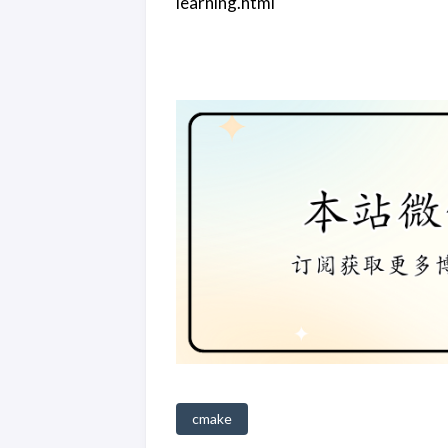
learning.html
cmake