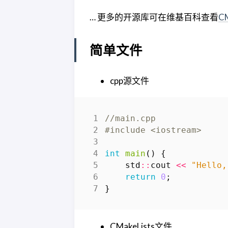
… 更多的开源库可在维基百科查看
C
简单文件
cpp源文件
#include
<iostream>
int
main
()
{
std
::
cout
<<
"Hello,
return
0
;
}
CMakeLists文件