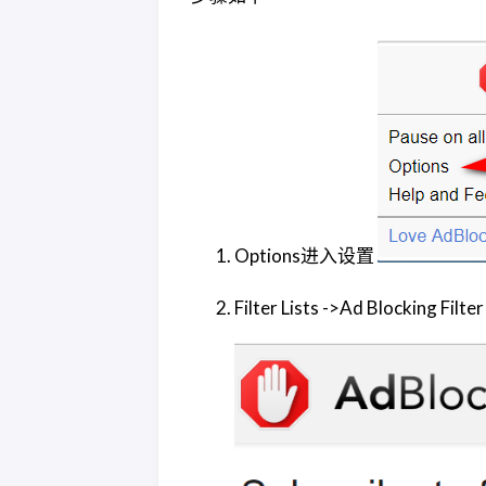
Options进入设置
Filter Lists ->Ad Blocking Filt