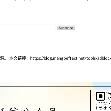
ps://blog.mangoeffect.net/tools/adblock-not-w