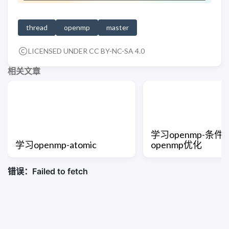
thread
openmp
master
LICENSED UNDER CC BY-NC-SA 4.0
相关文章
学习openmp-条
学习openmp-atomic
openmp优化