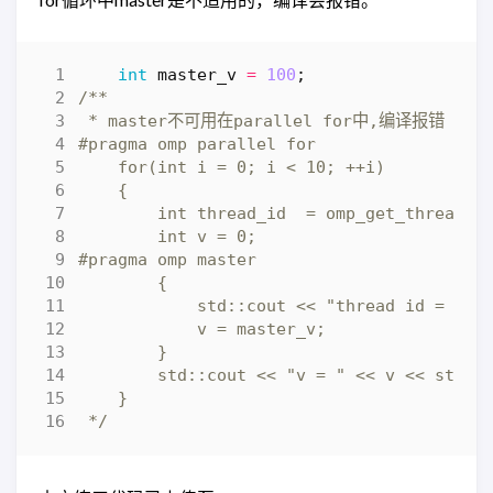
int
master_v
=
100
;
 */