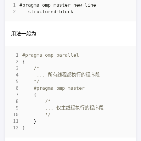
用法一般为
{
    */
{
        */
}
}