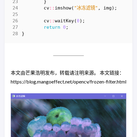
}
cv
::
imshow
(
"冰冻滤镜"
,
img
);
cv
::
waitKey
(
0
);
return
0
;
}
本文由芒果浩明发布，转载请注明来源。 本文链接：
https://blog.mangoeffect.net/opencv/frozen-filter.html