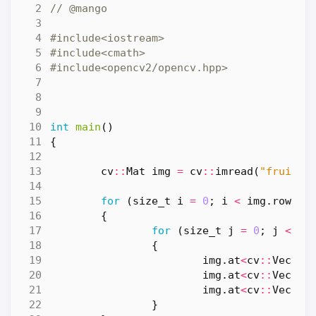
#include
<iostream>
#include
<cmath>
#include
<opencv2/opencv.hpp>
int
main
()
{
cv
::
Mat
img
=
cv
::
imread
(
"fruit.j
for
(
size_t
i
=
0
;
i
<
img
.
rows
;
{
for
(
size_t
j
=
0
;
j
<
im
{
img
.
at
<
cv
::
Vec3b
>
img
.
at
<
cv
::
Vec3b
>
img
.
at
<
cv
::
Vec3b
>
}