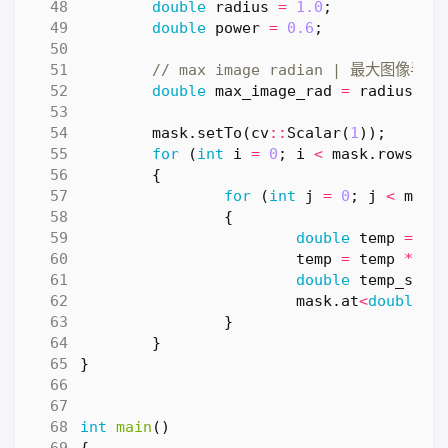
double
radius
=
1.0
;
double
power
=
0.6
;
double
max_image_rad
=
radius
*
mask
.
setTo
(
cv
::
Scalar
(
1
));
for
(
int
i
=
0
;
i
<
mask
.
rows
;
i
{
for
(
int
j
=
0
;
j
<
mask
{
double
temp
=
di
temp
=
temp
*
po
double
temp_s
=
mask
.
at
<
double
>
(
}
}
}
int
main
()
{