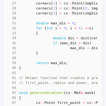
corners
[
1
]
=
cv
::
Point
(
imgSize
.
w
corners
[
2
]
=
cv
::
Point
(
0
,
imgSiz
corners
[
3
]
=
cv
::
Point
(
imgSize
.
w
double
max_dis
=
0
;
for
(
int
i
=
0
;
i
<
4
;
++
i
)
{
double
dis
=
dist
(
corner
if
(
max_dis
<
dis
)
max_dis
=
dis
;
}
return
max_dis
;
}
void
generateGradient
(
cv
::
Mat
&
mask
)
{
cv
::
Point
first_point
=
cv
::
Poin