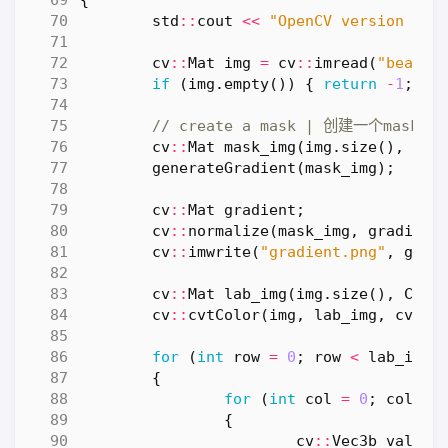
std
::
cout
<<
"OpenCV version : "
cv
::
Mat
img
=
cv
::
imread
(
"beach.
if
(
img
.
empty
())
{
return
-
1
;
}
cv
::
Mat
mask_img
(
img
.
size
(),
CV_
generateGradient
(
mask_img
);
cv
::
Mat
gradient
;
cv
::
normalize
(
mask_img
,
gradient
cv
::
imwrite
(
"gradient.png"
,
grad
cv
::
Mat
lab_img
(
img
.
size
(),
CV_8
cv
::
cvtColor
(
img
,
lab_img
,
cv
::
C
for
(
int
row
=
0
;
row
<
lab_img
.
{
for
(
int
col
=
0
;
col
<
{
cv
::
Vec3b
value