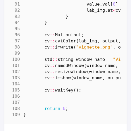
value
.
val
[
0
]
*=
lab_img
.
at
<
cv
::
V
}
}
cv
::
Mat
output
;
cv
::
cvtColor
(
lab_img
,
output
,
cv
cv
::
imwrite
(
"vignette.png"
,
outp
std
::
string
window_name
=
"Vigne
cv
::
namedWindow
(
window_name
,
cv
:
cv
::
resizeWindow
(
window_name
,
ou
cv
::
imshow
(
window_name
,
output
);
cv
::
waitKey
();
return
0
;
}