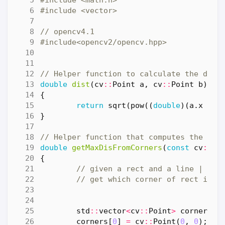
#include
<vector>
#include
<opencv2/opencv.hpp>
double
dist
(
cv
::
Point
a
,
cv
::
Point
b
)
{
return
sqrt
(
pow
((
double
)(
a
.
x
-
b
}
double
getMaxDisFromCorners
(
const
cv
::
Si
{
std
::
vector
<
cv
::
Point
>
corners
(
4
corners
[
0
]
=
cv
::
Point
(
0
,
0
);