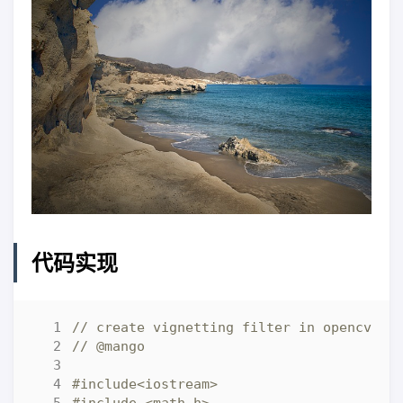
代码实现
#include
<iostream>
#include
<math.h>