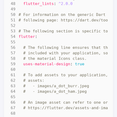
flutter_lints
:
^2.0.0
# For information on the generic Dart par
# following page: https://dart.dev/tools/
# The following section is specific to Fl
flutter
:
# The following line ensures that the M
# included with your application, so th
# the material Icons class.
uses-material-design
:
true
# To add assets to your application, ad
# assets:
#   - images/a_dot_burr.jpeg
#   - images/a_dot_ham.jpeg
# An image asset can refer to one or mo
# https://flutter.dev/assets-and-images