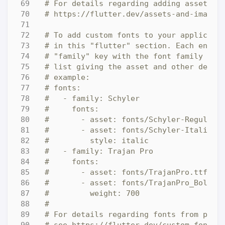
# For details regarding adding assets f
# https://flutter.dev/assets-and-images
# To add custom fonts to your applicati
# in this "flutter" section. Each entry
# "family" key with the font family nam
# list giving the asset and other descr
# example:
# fonts:
#   - family: Schyler
#     fonts:
#       - asset: fonts/Schyler-Regular.
#       - asset: fonts/Schyler-Italic.t
#         style: italic
#   - family: Trajan Pro
#     fonts:
#       - asset: fonts/TrajanPro.ttf
#       - asset: fonts/TrajanPro_Bold.t
#         weight: 700
#
# For details regarding fonts from pack