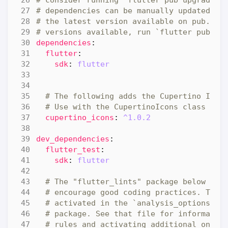
# consider running `flutter pub upgrade -
# dependencies can be manually updated by
# the latest version available on pub.dev
# versions available, run `flutter pub ou
dependencies
:
flutter
:
sdk
:
flutter
# The following adds the Cupertino Icon
# Use with the CupertinoIcons class for
cupertino_icons
:
^1.0.2
dev_dependencies
:
flutter_test
:
sdk
:
flutter
# The "flutter_lints" package below con
# encourage good coding practices. The 
# activated in the `analysis_options.ya
# package. See that file for informatio
# rules and activating additional ones.