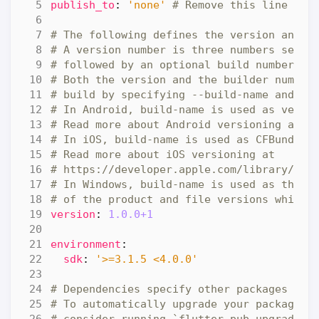
publish_to
:
'none'
# Remove this line if 
# The following defines the version and b
# A version number is three numbers separ
# followed by an optional build number se
# Both the version and the builder number
# build by specifying --build-name and --
# In Android, build-name is used as versi
# Read more about Android versioning at h
# In iOS, build-name is used as CFBundleS
# Read more about iOS versioning at
# https://developer.apple.com/library/arc
# In Windows, build-name is used as the m
# of the product and file versions while 
version
:
1.0.0+1
environment
:
sdk
:
'>=3.1.5 <4.0.0'
# Dependencies specify other packages tha
# To automatically upgrade your package d