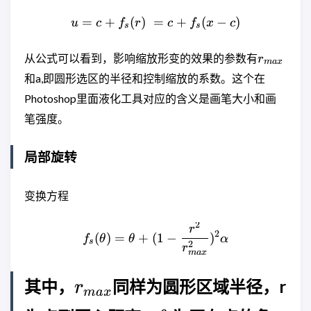
=
+
(
)
=
u = c + f_s(r) \ = c + f_s(x
+
(
−
)
u
c
f
r
c
f
x
c
s
s
r_{max}
从公式可以看到，影响缩放形变的效果的参数有
r
ma
x
和a,即圆形选区的半径和控制缩放的系数。这个在
Photoshop里面液化工具对应的含义是画笔大小和画
笔强度。
局部旋转
变换方程
2
f_s(\theta) = \theta + (1
r
2
(
)
=
+
(
1
−
)
f
θ
θ
α
s
2
r
ma
x
r_{max}
其中，
同样为圆形区域半径，r
r
ma
x