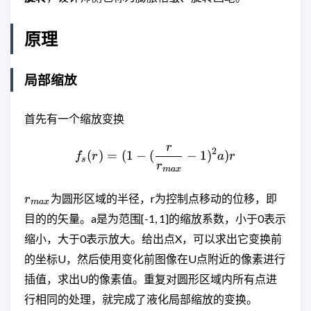
原理
局部缩放
首先有一个缩放变换
r
f_{s}(r) = (1 - (\frac{r}{r
2
(
)
=
(
1
−
(
−
1
)
)
f
r
a
r
s
r
ma
x
r_{max}
为圆形区域的半径，r为控制点移动的位移，即
r
ma
x
目的的矢量。a是为范围[-1, 1]的缩放系数，小于0表示
缩小，大于0表示放大。给出点X，可以求出它变换前
的坐标U，然后使用变化前图像在U点附近的像素进行
插值，求出U的像素值。重复对圆形区域内所有点进
行相同的处理，就完成了液化局部缩放的变换。