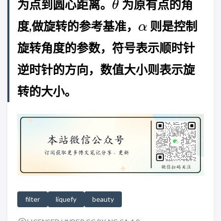
\theta
为点到圆心距离。
为原有点的角
θ
\alpha
度,做旋转的参考基准，
则是控制
α
旋转角度的参数，符号表示顺时针
逆时针的方向，数值大小则表示旋
转的大小。
filter
liquefy
beauty